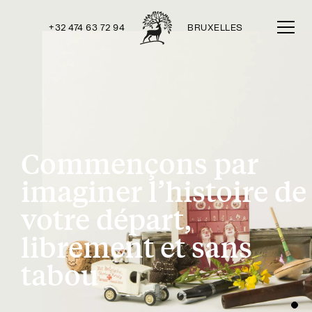
+32 474 63 72 94
BRUXELLES
Commençons par
imaginer l’histoire de
votre départ,
librement et sans
tabou