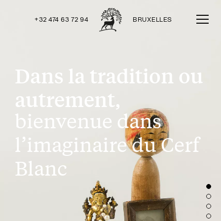
+32 474 63 72 94
BRUXELLES
Dans la tradition ou
autrement,
bienvenue dans
l’imaginaire du Cerf
Blanc